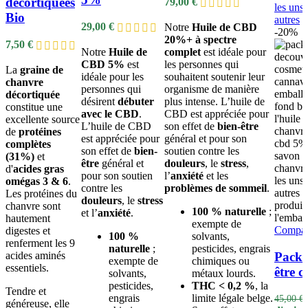
décortiquées
79,00
€
Bio
29,00
€
Notre
Huile de CBD
-20%
20%+
à spectre
7,50
€
Notre
Huile de
complet
est idéale pour
CBD 5%
est
les personnes qui
La
graine de
idéale pour les
souhaitent soutenir leur
chanvre
personnes qui
organisme de manière
décortiquée
désirent
débuter
plus intense. L’huile de
constitue une
avec le CBD
.
CBD est appréciée pour
excellente source
L’huile de CBD
son effet de
bien-être
de
protéines
est appréciée pour
général et pour son
complètes
son effet de
bien-
soutien contre les
(31%)
et
être
général et
douleurs
, le
stress
,
d'
acides gras
pour son soutien
l’
anxiété
et les
omégas 3 & 6
.
contre les
problèmes de sommeil
.
Les protéines du
douleurs
, le
stress
chanvre sont
100 % naturelle
;
et l’
anxiété
.
hautement
exempte de
Compar
digestes et
100 %
solvants,
renferment les 9
naturelle
;
pesticides, engrais
Pack 
acides aminés
exempte de
chimiques ou
essentiels.
être 
solvants,
métaux lourds.
pesticides,
THC < 0,2 %
, la
Tendre et
engrais
limite légale belge.
45,00
€
généreuse, elle