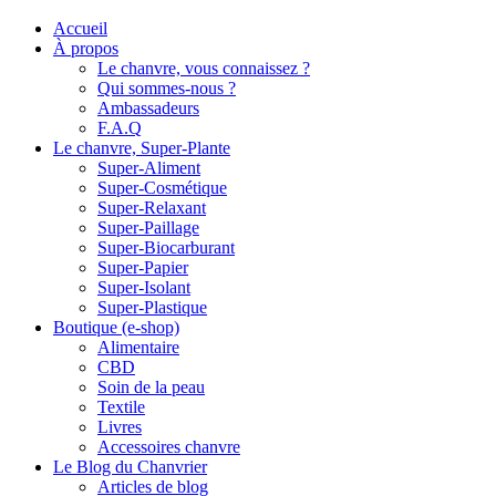
Accueil
À propos
Le chanvre, vous connaissez ?
Qui sommes-nous ?
Ambassadeurs
F.A.Q
Le chanvre, Super-Plante
Super-Aliment
Super-Cosmétique
Super-Relaxant
Super-Paillage
Super-Biocarburant
Super-Papier
Super-Isolant
Super-Plastique
Boutique (e-shop)
Alimentaire
CBD
Soin de la peau
Textile
Livres
Accessoires chanvre
Le Blog du Chanvrier
Articles de blog