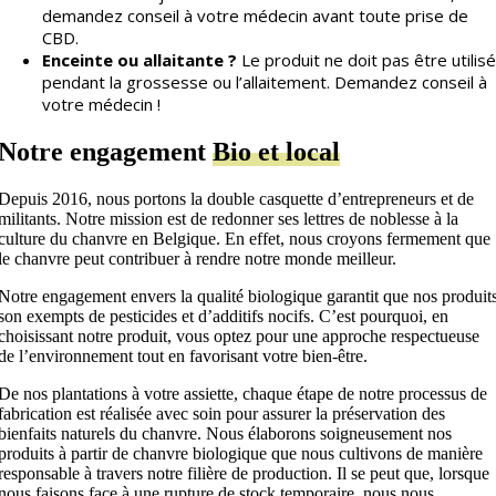
demandez conseil à votre médecin avant toute prise de
CBD.
Enceinte ou allaitante ?
Le produit ne doit pas être utilisé
pendant la grossesse ou l’allaitement.
Demandez conseil à
votre médecin !
Notre engagement
Bio et local
Depuis 2016, nous portons la double casquette d’entrepreneurs et de
militants. Notre mission est de redonner ses lettres de noblesse à la
culture du chanvre en Belgique. En effet, nous croyons fermement que
le chanvre peut contribuer à rendre notre monde meilleur.
Notre engagement envers la qualité biologique garantit que nos produit
son exempts de pesticides et d’additifs nocifs. C’est pourquoi, en
choisissant notre produit, vous optez pour une approche respectueuse
de l’environnement tout en favorisant votre bien-être.
De nos plantations à votre assiette, chaque étape de notre processus de
fabrication est réalisée avec soin pour assurer la préservation des
bienfaits naturels du chanvre. Nous élaborons soigneusement nos
produits à partir de chanvre biologique que nous cultivons de manière
responsable à travers notre filière de production. Il se peut que, lorsque
nous faisons face à une rupture de stock temporaire, nous nous