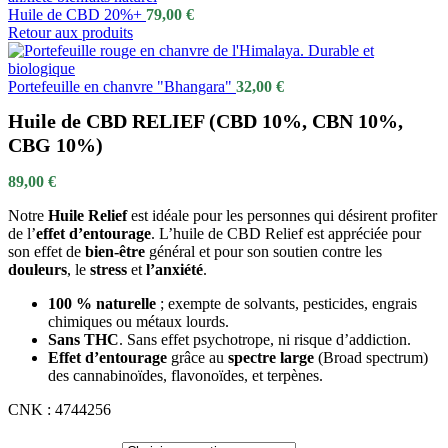
Huile de CBD 20%+
79,00
€
Retour aux produits
Portefeuille en chanvre "Bhangara"
32,00
€
Huile de CBD RELIEF (CBD 10%, CBN 10%,
CBG 10%)
89,00
€
Notre
Huile Relief
est idéale pour les personnes qui désirent profiter
de l’
effet d’entourage
. L’huile de CBD Relief est appréciée pour
son effet de
bien-être
général et pour son soutien contre les
douleurs
, le
stress
et
l’anxiété
.
100 % naturelle
; exempte de solvants, pesticides, engrais
chimiques ou métaux lourds.
Sans THC
. Sans effet psychotrope, ni risque d’addiction.
Effet d’entourage
grâce au
spectre large
(Broad spectrum)
des cannabinoïdes, flavonoïdes, et terpènes.
CNK : 4744256