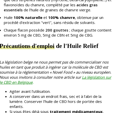
flavonoïdes du chanvre, complété par les
acides gras
essentiels
de l'huile de graines de chanvre vierge.
Huile
100% naturelle
et
100% chanvre
, obtenue par un
procédé d'extraction "vert", sans résidu de solvants.
Chaque flacon possède
200 gouttes
; chaque goutte contient
environ 5 mg de CBD, 5mg de CBN et 5mg de CBG.
Précautions d'emploi
de l'Huile Relief
La législation belge ne nous permet pas de commercialiser nos
huiles en tant que produit à ingérer car la molécule de CBD est
soumise à la réglementation « Novel Food » au niveau européen.
Nous vous in
vitons à consulter notre article sur
La législation sur
le CBD en Belgique
.
Agiter avant l’utilisation.
A conserver dans un endroit frais, sec et à l’abri de la
lumière.
Conserver l’huile de CBD hors de portée des
enfants.
Si vous êtes déjà sous
traitement médicamenteux
,