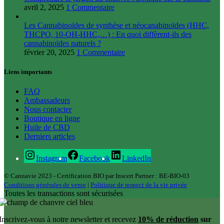
avril 2, 2025
1 Commentaire
Les Cannabinoïdes de synthèse et néocanabinoïdes (HHC,
THCPO, 10-OH-HHC,…) : En quoi diffèrent-ils des
cannabinoïdes naturels ?
février 20, 2025
1 Commentaire
Liens importants
FAQ
Ambassadeurs
Nous contacter
Boutique en ligne
Huile de CBD
Derniers articles
Instagram
Facebook
LinkedIn
© Cannavie 2023 - Certification BIO par Inscert Partner : BE-BIO-03
Conditions générales de vente
|
Politique de respect de la vie privée
Toutes les transactions sont sécurisées
Inscrivez-vous à notre newsletter et recevez
10% de réduction
sur