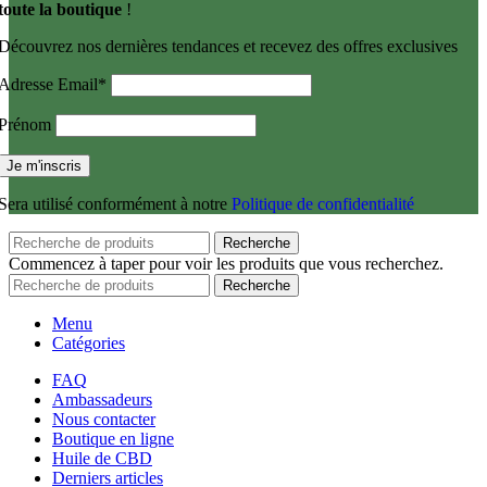
toute la boutique
!
Découvrez nos dernières tendances et recevez des offres exclusives
Adresse Email*
Prénom
Sera utilisé conformément à notre
Politique de confidentialité
Recherche
Commencez à taper pour voir les produits que vous recherchez.
Recherche
Menu
Catégories
FAQ
Ambassadeurs
Nous contacter
Boutique en ligne
Huile de CBD
Derniers articles