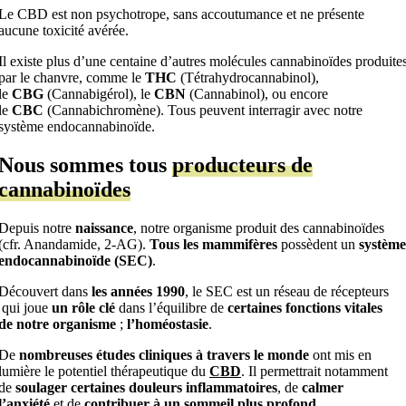
Le CBD est non psychotrope, sans accoutumance et ne présente
aucune toxicité avérée.
Il existe plus d’une centaine d’autres molécules cannabinoïdes produite
par le chanvre, comme le
THC
(Tétrahydrocannabinol),
le
CBG
(Cannabigérol), le
CBN
(Cannabinol), ou encore
le
CBC
(Cannabichromène). Tous peuvent interragir avec notre
système endocannabinoïde.
Nous sommes tous
producteurs de
cannabinoïdes
Depuis notre
naissance
, notre organisme produit des cannabinoïdes
(cfr. Anandamide, 2-AG).
Tous les mammifères
possèdent un
système
endocannabinoïde (SEC)
.
Découvert dans
les années 1990
, le SEC est un réseau de récepteurs
qui joue
un rôle clé
dans l’équilibre de
certaines fonctions vitales
de notre organisme
;
l’homéostasie
.
De
nombreuses études cliniques à travers le monde
ont mis en
lumière le potentiel thérapeutique du
CBD
. Il permettrait notamment
de
soulager certaines douleurs
inflammatoires
, de
calmer
l’anxiété
et de
contribuer à un sommeil plus profond
.