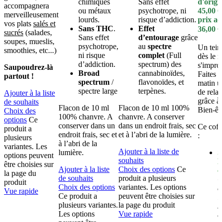
chimiques
Sans effet
d'origin
accompagnera
ou métaux
psychotrope, ni
45,00 €
merveilleusement
lourds.
risque d’addiction.
prix act
vos plats
salés et
Sans THC
.
Effet
36,00 €
sucrés
(salades,
Sans effet
d’entourage
grâce
soupes, mueslis,
psychotrope,
au
spectre
Un tein
smoothies, etc...)
ni risque
complet
(Full
dès le r
d’addiction.
spectrum) des
s'impro
Saupoudrez-là
Broad
cannabinoïdes,
Faites 
partout !
spectrum
/
flavonoïdes, et
matin 
spectre large
terpènes.
de rela
Ajouter à la liste
grâce à
de souhaits
Flacon de 10 ml
Flacon de 10 ml 100%
Bien-êtr
Choix des
100% chanvre. A
chanvre. A conserver
options
Ce
conserver dans un
dans un endroit frais, sec
Ce coff
produit a
endroit frais, sec et
et à l’abri de la lumière.
:
plusieurs
à l’abri de la
variantes. Les
Ajouter à la liste de
lumière.
S
options peuvent
souhaits
l
être choisies sur
Ajouter à la liste
Choix des options
Ce
c
la page du
de souhaits
produit a plusieurs
C
produit
Choix des options
variantes. Les options
a
Vue rapide
Ce produit a
peuvent être choisies sur
l
plusieurs variantes.
la page du produit
s
Les options
Vue rapide
c