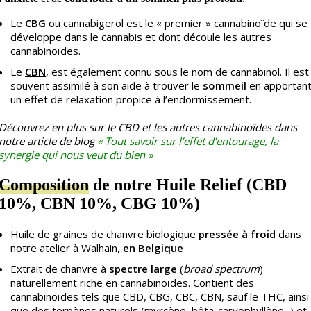
Le
CBG
ou cannabigerol est le « premier » cannabinoïde qui se
développe dans le cannabis et dont découle les autres
cannabinoïdes.
Le
CBN
, est également connu sous le nom de cannabinol. Il est
souvent assimilé à son aide à trouver le
sommeil
en apportan
un effet de relaxation propice à l’endormissement.
Découvrez en plus sur le CBD et les autres cannabinoïdes dans
notre article de blog
« Tout savoir sur l’effet d’entourage, la
synergie qui nous veut du bien »
Composition
de notre Huile Relief (CBD
10%, CBN 10%, CBG 10%)
Huile de graines de chanvre biologique
pressée à froid
dans
notre atelier à Walhain,
en Belgique
Extrait de chanvre à
spectre large
(
broad spectrum
)
naturellement riche en cannabinoïdes. Contient des
cannabinoïdes tels que CBD, CBG, CBC, CBN, sauf le THC, ainsi
que des terpènes naturels (myrcène, bêta-caryophyllène...) et