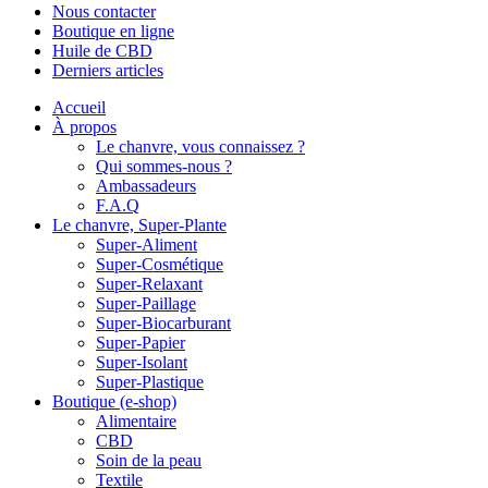
Nous contacter
Boutique en ligne
Huile de CBD
Derniers articles
Accueil
À propos
Le chanvre, vous connaissez ?
Qui sommes-nous ?
Ambassadeurs
F.A.Q
Le chanvre, Super-Plante
Super-Aliment
Super-Cosmétique
Super-Relaxant
Super-Paillage
Super-Biocarburant
Super-Papier
Super-Isolant
Super-Plastique
Boutique (e-shop)
Alimentaire
CBD
Soin de la peau
Textile