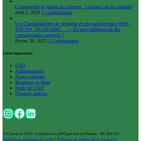
Comprendre le jargon du chanvre : Lexique sur le cannabis
avril 2, 2025
1 Commentaire
Les Cannabinoïdes de synthèse et néocanabinoïdes (HHC,
THCPO, 10-OH-HHC,…) : En quoi diffèrent-ils des
cannabinoïdes naturels ?
février 20, 2025
1 Commentaire
Liens importants
FAQ
Ambassadeurs
Nous contacter
Boutique en ligne
Huile de CBD
Derniers articles
Instagram
Facebook
LinkedIn
© Cannavie 2023 - Certification BIO par Inscert Partner : BE-BIO-03
Conditions générales de vente
|
Politique de respect de la vie privée