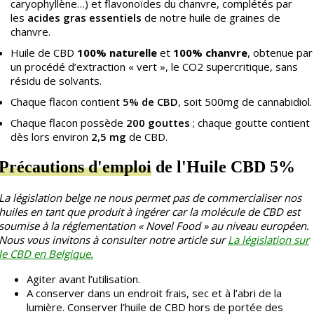
caryophyllène…) et flavonoïdes du chanvre, complétés par
les
acides gras essentiels
de notre huile de graines de
chanvre.
Huile de CBD
100% naturelle
et
100% chanvre
, obtenue par
un procédé d’extraction « vert », le CO2 supercritique, sans
résidu de solvants.
Chaque flacon contient
5% de CBD
, soit 500mg de cannabidiol.
Chaque flacon possède
200 gouttes
; chaque goutte contient
dès lors environ
2,5 mg
de CBD.
Précautions d'emploi
de l'Huile CBD 5%
La législation belge ne nous permet pas de commercialiser nos
huiles en tant que produit à ingérer car la molécule de CBD est
soumise à la réglementation « Novel Food » au niveau européen.
Nous vous invitons à consulter notre article sur
La législation sur
le CBD en Belgique.
Agiter avant l’utilisation.
A conserver dans un endroit frais, sec et à l’abri de la
lumière.
Conserver l’huile de CBD hors de portée des