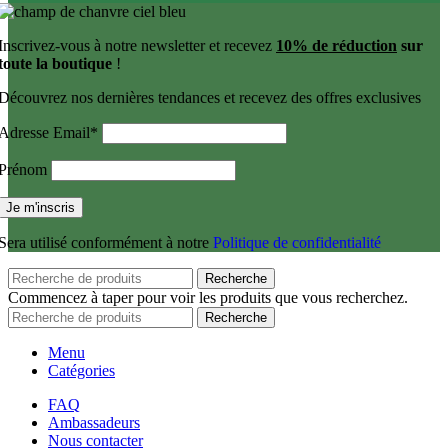
Inscrivez-vous à notre newsletter et recevez
10% de réduction
sur
toute la boutique
!
Découvrez nos dernières tendances et recevez des offres exclusives
Adresse Email*
Prénom
Sera utilisé conformément à notre
Politique de confidentialité
Recherche
Commencez à taper pour voir les produits que vous recherchez.
Recherche
Menu
Catégories
FAQ
Ambassadeurs
Nous contacter