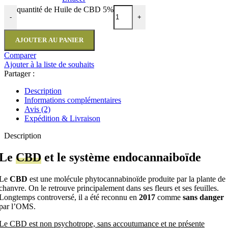
quantité de Huile de CBD 5%
-
+
AJOUTER AU PANIER
Comparer
Ajouter à la liste de souhaits
Partager :
Description
Informations complémentaires
Avis (2)
Expédition & Livraison
Description
Le
CBD
et le système endocannaiboïde
Le
CBD
est une molécule phytocannabinoïde produite par la plante de
chanvre. On le retrouve principalement dans ses fleurs et ses feuilles.
Longtemps controversé, il a été reconnu en
2017
comme
sans danger
par l’OMS.
Le CBD est non psychotrope, sans accoutumance et ne présente