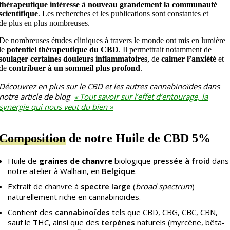
thérapeutique intéresse à nouveau grandement la communauté
scientifique
. Les recherches et les publications sont constantes et
de plus en plus nombreuses.
De nombreuses études cliniques à travers le monde ont mis en lumière
le
potentiel thérapeutique du CBD
. Il permettrait notamment de
soulager certaines douleurs inflammatoires
, de
calmer l’anxiété
et
de
contribuer à un sommeil plus profond
.
Découvrez en plus sur le CBD et les autres cannabinoïdes dans
notre article de blog
« Tout savoir sur l’effet d’entourage, la
synergie qui nous veut du bien »
Composition
de notre Huile de CBD 5%
Huile de
graines de chanvre
biologique
pressée à froid
dans
notre atelier à Walhain, en
Belgique
.
Extrait de chanvre à
spectre large
(
broad spectrum
)
naturellement riche en cannabinoïdes.
Contient des
cannabinoïdes
tels que CBD, CBG, CBC, CBN,
sauf le THC, ainsi que des
terpènes
naturels (myrcène, bêta-