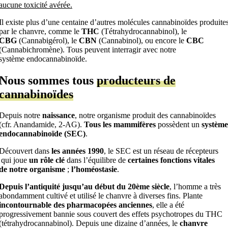
aucune toxicité avérée.
Il existe plus d’une centaine d’autres molécules cannabinoïdes produite
par le chanvre, comme le
THC
(Tétrahydrocannabinol), le
CBG
(Cannabigérol), le
CBN
(Cannabinol), ou encore le
CBC
(Cannabichromène). Tous peuvent interragir avec notre
système endocannabinoïde.
Nous sommes tous
producteurs de
cannabinoïdes
Depuis notre
naissance
, notre organisme produit des cannabinoïdes
(cfr. Anandamide, 2-AG).
Tous les mammifères
possèdent un
système
endocannabinoïde (SEC)
.
Découvert dans
les années 1990
, le SEC est un réseau de récepteurs
qui joue
un rôle clé
dans l’équilibre de
certaines fonctions vitales
de notre organisme
;
l’homéostasie
.
Depuis l’antiquité jusqu’au début du 20ème siècle
, l’homme a très
abondamment cultivé et utilisé le chanvre à diverses fins. Plante
incontournable des pharmacopées anciennes
, elle a été
progressivement bannie sous couvert des effets psychotropes du THC
(tétrahydrocannabinol). Depuis une dizaine d’années, le
chanvre