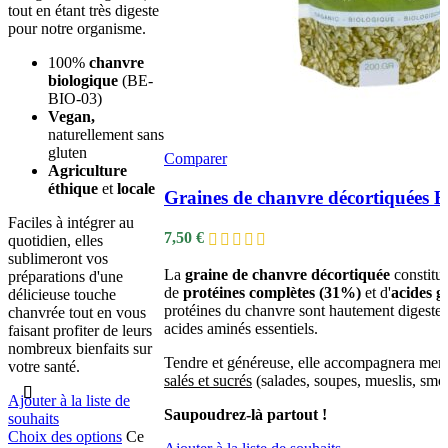
tout en étant très digeste
pour notre organisme.
100%
chanvre
biologique
(BE-
BIO-03)
Vegan,
naturellement sans
gluten
Comparer
Agriculture
éthique
et
locale
Graines de chanvre décortiquées B
Faciles à intégrer au
7,50
€
quotidien, elles
sublimeront vos
La
graine de chanvre décortiquée
constitue
préparations d'une
de
protéines complètes (31%)
et d'
acides g
délicieuse touche
protéines du chanvre sont hautement digestes
chanvrée tout en vous
acides aminés essentiels.
faisant profiter de leurs
nombreux bienfaits sur
Tendre et généreuse, elle accompagnera merv
votre santé.
salés et sucrés
(salades, soupes, mueslis, smoot
Ajouter à la liste de
Saupoudrez-là partout !
souhaits
Choix des options
Ce