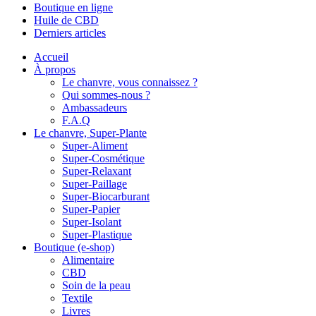
Boutique en ligne
Huile de CBD
Derniers articles
Accueil
À propos
Le chanvre, vous connaissez ?
Qui sommes-nous ?
Ambassadeurs
F.A.Q
Le chanvre, Super-Plante
Super-Aliment
Super-Cosmétique
Super-Relaxant
Super-Paillage
Super-Biocarburant
Super-Papier
Super-Isolant
Super-Plastique
Boutique (e-shop)
Alimentaire
CBD
Soin de la peau
Textile
Livres