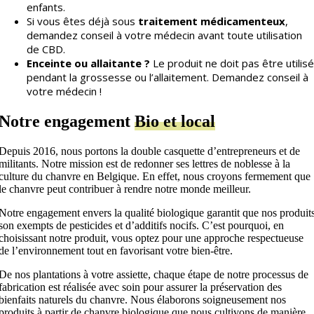
enfants.
Si vous êtes déjà sous
traitement médicamenteux
,
demandez conseil à votre médecin avant toute utilisation
de CBD.
Enceinte ou allaitante ?
Le produit ne doit pas être utilisé
pendant la grossesse ou l’allaitement.
Demandez conseil à
votre médecin !
Notre engagement
Bio et local
Depuis 2016, nous portons la double casquette d’entrepreneurs et de
militants. Notre mission est de redonner ses lettres de noblesse à la
culture du chanvre en Belgique. En effet, nous croyons fermement que
le chanvre peut contribuer à rendre notre monde meilleur.
Notre engagement envers la qualité biologique garantit que nos produit
son exempts de pesticides et d’additifs nocifs. C’est pourquoi, en
choisissant notre produit, vous optez pour une approche respectueuse
de l’environnement tout en favorisant votre bien-être.
De nos plantations à votre assiette, chaque étape de notre processus de
fabrication est réalisée avec soin pour assurer la préservation des
bienfaits naturels du chanvre. Nous élaborons soigneusement nos
produits à partir de chanvre biologique que nous cultivons de manière