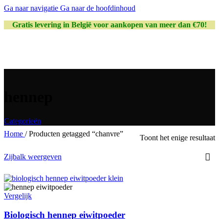
Ga naar navigatie
Ga naar de hoofdinhoud
Gratis levering in België voor aankopen van meer dan €70!
hennep
Categorieën
Home
/
Producten getagged “chanvre”
Toont het enige resultaat
Zijbalk weergeven
Vergelijk
Biologisch hennep eiwitpoeder