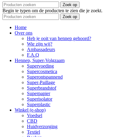
Zoek op
Begin te typen om de producten te zien die je zoekt.
Zoek op
Home
Over ons
Heb je ooit van hennep gehoord?
Wie zijn wij?
Ambassadeurs
F.A.Q
Hennep, Super-Volgzaam
Supervoeding
Supercosmetica
Superontspannend
Super-Paillage
Superbrandstof
Superpapier
Superisolator
Superplastic
Winkel (e-shop)
Voedsel
CBD
Huidverzorging
Textiel