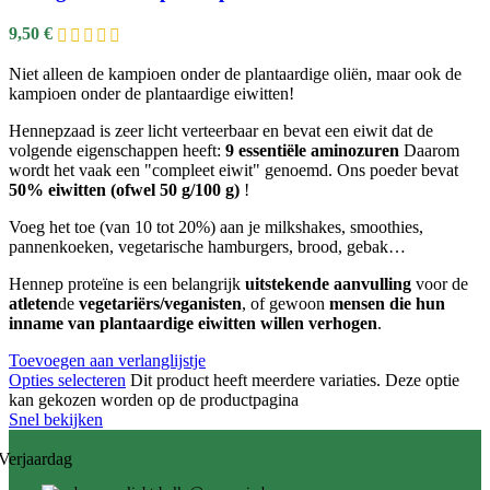
9,50
€
Niet alleen de kampioen onder de plantaardige oliën, maar ook de
kampioen onder de plantaardige eiwitten!
Hennepzaad is zeer licht verteerbaar en bevat een eiwit dat de
volgende eigenschappen heeft:
9 essentiële aminozuren
Daarom
wordt het vaak een "compleet eiwit" genoemd. Ons poeder bevat
50% eiwitten (ofwel 50 g/100 g)
!
Voeg het toe (van 10 tot 20%) aan je milkshakes, smoothies,
pannenkoeken, vegetarische hamburgers, brood, gebak…
Hennep proteïne is een belangrijk
uitstekende aanvulling
voor de
atleten
de
vegetariërs/veganisten
, of gewoon
mensen die hun
inname van plantaardige eiwitten willen verhogen
.
Toevoegen aan verlanglijstje
Opties selecteren
Dit product heeft meerdere variaties. Deze optie
kan gekozen worden op de productpagina
Snel bekijken
Verjaardag