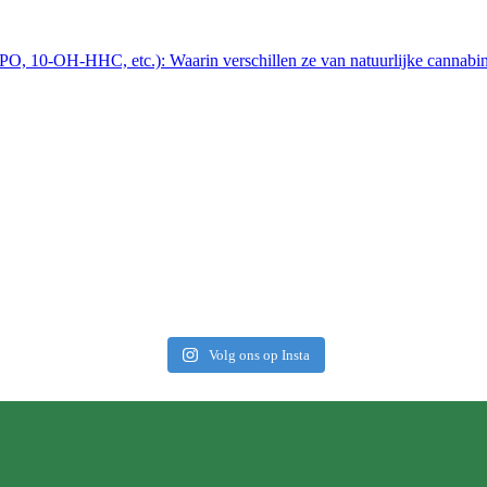
, 10-OH-HHC, etc.): Waarin verschillen ze van natuurlijke cannabi
Volg ons op Insta