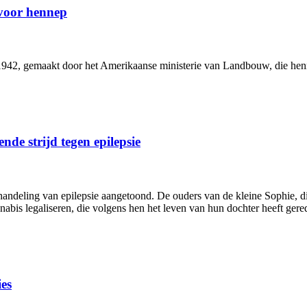
voor hennep
1942, gemaakt door het Amerikaanse ministerie van Landbouw, die henne
nde strijd tegen epilepsie
andeling van epilepsie aangetoond. De ouders van de kleine Sophie, di
abis legaliseren, die volgens hen het leven van hun dochter heeft gere
ies