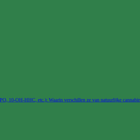
, 10-OH-HHC, etc.): Waarin verschillen ze van natuurlijke cannabi