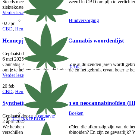
Steeds meer patiënten zijn geïnteresseerd in CBD om pijn te verlich
ziektekostenverzekering in België?
Verder lezen
Huidverzorging
02
apr
CBD
,
Hennep
Hennepjargon begrijpen : Cannabis woordenlijst
Geplaatst door
cannavie
6 mei 2025
Cannabis is een fascinerende plant, die al duizenden jaren wordt gebr
Textiel
om je te helpen cannabis, de industrie en het gebruik ervan beter te be
Verder lezen
20
feb
CBD
,
Hennep
Synthetische cannabinoïden en neocannabinoïden (H
Boeken
Geplaatst door
cannavie
DE HENNEP BLOG
2 april 2025
We hebben het vaak over cannabinoïden die afkomstig zijn van de hen
verschillen ze van natuurlijke cannabinoïden? En zijn ze gevaarlijk? W