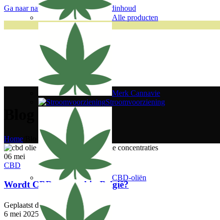
Ga naar navigatie
Ga naar de hoofdinhoud
Alle producten
Merk Cannavie
Stroomvoorziening
Blog berichten
Home
/
Blog
06
mei
CBD
CBD-oliën
Wordt CBD vergoed in België?
Geplaatst door
cannavie
6 mei 2025