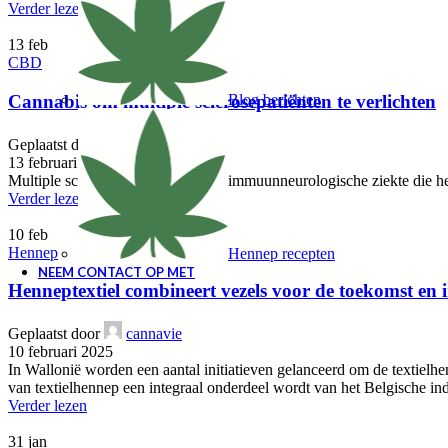
Verder lezen
13
feb
CBD
Cannabis om multiple sclerosepatiënten te verlichten
Blog berichten
Geplaatst door
cannavie
13 februari 2025
Multiple sclerose (MS) is een auto-immuunneurologische ziekte die het
Verder lezen
10
feb
Hennep
Hennep recepten
NEEM CONTACT OP MET
Henneptextiel combineert vezels voor de toekomst en 
Geplaatst door
cannavie
10 februari 2025
In Wallonië worden een aantal initiatieven gelanceerd om de textielhe
van textielhennep een integraal onderdeel wordt van het Belgische ind
Verder lezen
31
jan