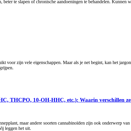
ten, beter te slapen of chronische aandoeningen te behandelen. Kunnen
uikt voor zijn vele eigenschappen. Maar als je net begint, kan het jargo
grijpen.
HC, THCPO, 10-OH-HHC, etc.): Waarin verschillen ze
nepplant, maar andere soorten cannabinoïden zijn ook onderwerp van d
ij leggen het uit.