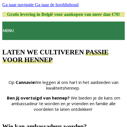
Ga naar navigatie
Ga naar de hoofdinhoud
Gratis levering in België voor aankopen van meer dan €70!
MENU
LATEN WE CULTIVEREN
PASSIE
VOOR HENNEP
Op
Cannavie
We leggen al ons hart in het aanbieden van
kwaliteitshennep.
Ben jij overtuigd van hennep?
We bieden je de kans om
ambassadeur te worden en je vrienden en familie alle
voordelen te laten ontdekken!
Wie kan ambassadeur worden?