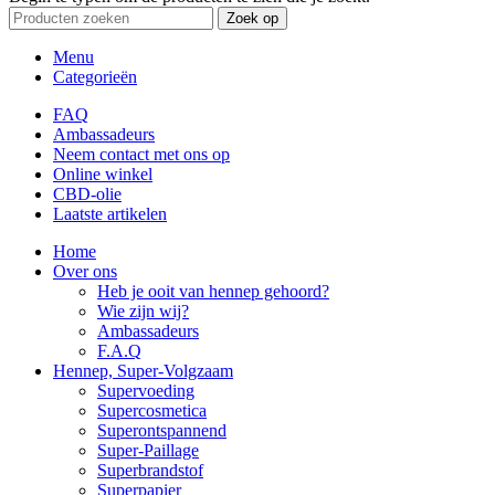
Zoek op
Menu
Categorieën
FAQ
Ambassadeurs
Neem contact met ons op
Online winkel
CBD-olie
Laatste artikelen
Home
Over ons
Heb je ooit van hennep gehoord?
Wie zijn wij?
Ambassadeurs
F.A.Q
Hennep, Super-Volgzaam
Supervoeding
Supercosmetica
Superontspannend
Super-Paillage
Superbrandstof
Superpapier