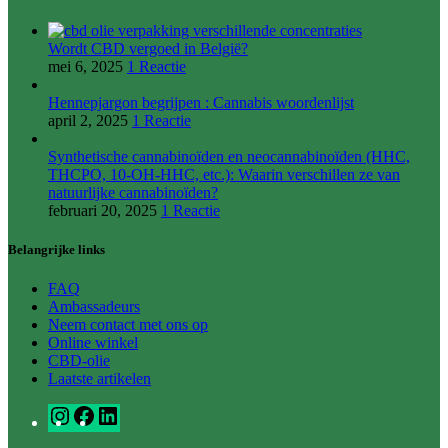
Wordt CBD vergoed in België?
mei 6, 2025
1 Reactie
Hennepjargon begrijpen : Cannabis woordenlijst
april 2, 2025
1 Reactie
Synthetische cannabinoïden en neocannabinoïden (HHC,
THCPO, 10-OH-HHC, etc.): Waarin verschillen ze van
natuurlijke cannabinoïden?
februari 20, 2025
1 Reactie
Belangrijke links
FAQ
Ambassadeurs
Neem contact met ons op
Online winkel
CBD-olie
Laatste artikelen