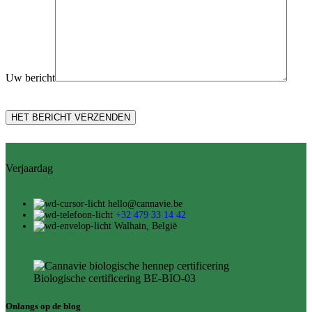
Uw bericht
Verjaardag
hello@cannavie.be
+32 479 33 14 42
Walhain, België
Biologische certificering BE-BIO-03
Onlangs op de blog