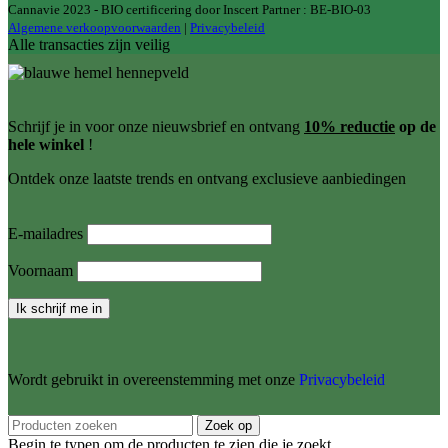
Cannavie 2023 - BIO certificering door Inscert Partner : BE-BIO-03
Algemene verkoopvoorwaarden
|
Privacybeleid
Alle transacties zijn veilig
Schrijf je in voor onze nieuwsbrief en ontvang
10% reductie
op de
hele winkel
!
Ontdek onze laatste trends en ontvang exclusieve aanbiedingen
E-mailadres
Voornaam
Wordt gebruikt in overeenstemming met onze
Privacybeleid
Zoek op
Begin te typen om de producten te zien die je zoekt.