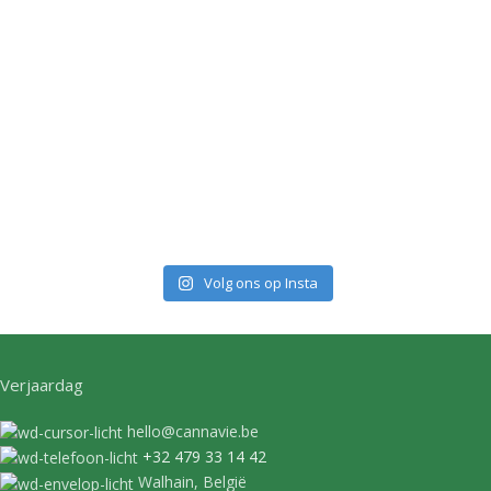
Volg ons op Insta
Verjaardag
hello@cannavie.be
+32 479 33 14 42
Walhain, België