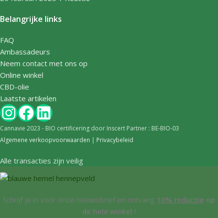
Belangrijke links
FAQ
Ambassadeurs
Neem contact met ons op
Online winkel
CBD-olie
Laatste artikelen
Cannavie 2023 - BIO certificering door Inscert Partner : BE-BIO-03
Algemene verkoopvoorwaarden
|
Privacybeleid
Alle transacties zijn veilig
Schrijf je in voor onze nieuwsbrief en ontvang
10% reductie
op
de hele winkel
!